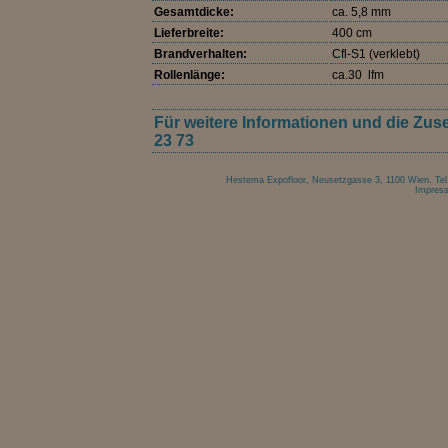
Gesamtdicke:
ca. 5,8 mm
Lieferbreite:
400 cm
Brandverhalten:
Cfl-S1 (verklebt)
Rollenlänge:
ca.30 lfm
Für weitere Informationen und die Zuse
23 73
Hestema Expofloor, Neusetzgasse 3, 1100 Wien. Tel 
Impres