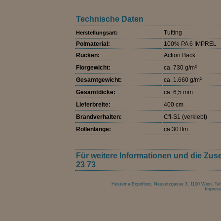
Technische Daten
Tufting
Herstellungsart:
Polmaterial:
100% PA 6 IMPREL
Rücken:
Action Back
Florgewicht:
ca. 730 g/m²
Gesamtgewicht:
ca. 1.660 g/m²
Gesamtdicke:
ca. 6,5 mm
Lieferbreite:
400 cm
Brandverhalten:
Cfl-S1 (verklebt)
Rollenlänge:
ca.30 lfm
Für weitere Informationen und die Zuse
23 73
Hestema Expofloor, Neusetzgasse 3, 1100 Wien. Tel 
Impres