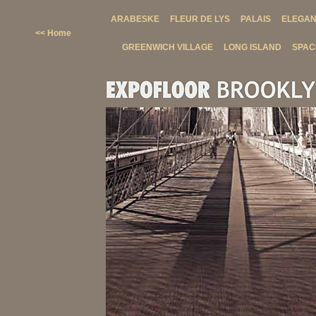
ARABESKE
FLEUR DE LYS
PALAIS
ELEGA
<< Home
GREENWICH VILLAGE
LONG ISLAND
SPAC