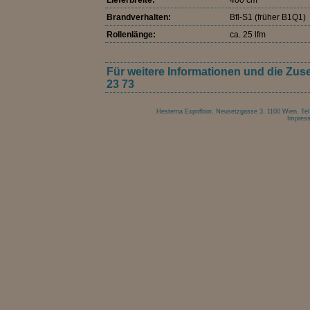
Lieferbreite:
400 cm
Brandverhalten:
Bfl-S1 (früher B1Q1)
Rollenlänge:
ca. 25 lfm
Für weitere Informationen und die Zuse
23 73
Hestema Expofloor, Neusetzgasse 3, 1100 Wien. Tel 
Impres