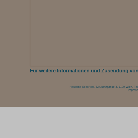
Für weitere Informationen und Zusendung von M
Hestema Expofloor, Neusetzgasse 3, 1100 Wien. Tel 
Impres