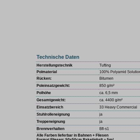
Technische Daten
Herstellungstechnik
Tufting
Polmaterial
100% Polyamid Solutio
Rücken:
Bitumen
Poleinsatzgewicht:
850 g/m²
Polhöhe
ca. 6,5 mm
Gesamtgewicht:
ca. 4
400
g/m²
Einsatzbereich
33 Heavy Commercial
Stuhlrolleneignung
ja
Treppeneignung
ja
Brennverhalten
Bfl-s1
Alle Farben lieferbar in Bahnen + Fliesen
Format Fliesen: 50x50cm Paketinhalt = 5m²