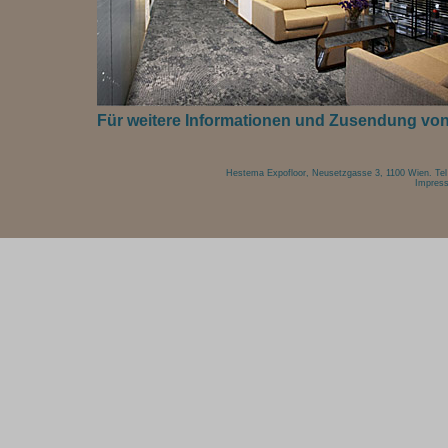
Für weitere Informationen und Zusendung von M
Hestema Expofloor, Neusetzgasse 3, 1100 Wien. Tel 
Impres